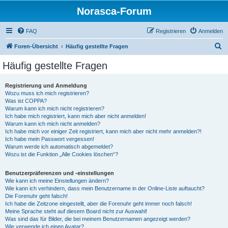
Norasca-Forum
FAQ
Registrieren
Anmelden
S
Foren-Übersicht
Häufig gestellte Fragen
u
Häufig gestellte Fragen
c
h
Registrierung und Anmeldung
Wozu muss ich mich registrieren?
e
Was ist COPPA?
Warum kann ich mich nicht registrieren?
Ich habe mich registriert, kann mich aber nicht anmelden!
Warum kann ich mich nicht anmelden?
Ich habe mich vor einiger Zeit registriert, kann mich aber nicht mehr anmelden?!
Ich habe mein Passwort vergessen!
Warum werde ich automatisch abgemeldet?
Wozu ist die Funktion „Alle Cookies löschen“?
Benutzerpräferenzen und -einstellungen
Wie kann ich meine Einstellungen ändern?
Wie kann ich verhindern, dass mein Benutzername in der Online-Liste auftaucht?
Die Forenuhr geht falsch!
Ich habe die Zeitzone eingestellt, aber die Forenuhr geht immer noch falsch!
Meine Sprache steht auf diesem Board nicht zur Auswahl!
Was sind das für Bilder, die bei meinem Benutzernamen angezeigt werden?
Wie verwende ich einen Avatar?