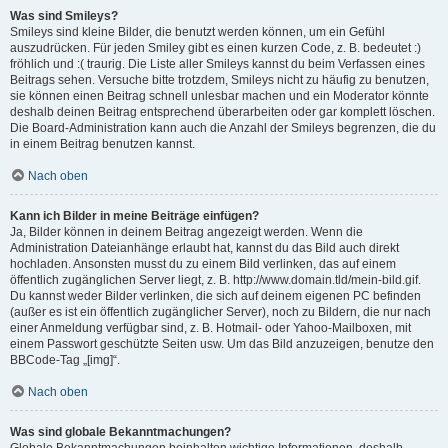
Was sind Smileys?
Smileys sind kleine Bilder, die benutzt werden können, um ein Gefühl
auszudrücken. Für jeden Smiley gibt es einen kurzen Code, z. B. bedeutet :)
fröhlich und :( traurig. Die Liste aller Smileys kannst du beim Verfassen eines
Beitrags sehen. Versuche bitte trotzdem, Smileys nicht zu häufig zu benutzen,
sie können einen Beitrag schnell unlesbar machen und ein Moderator könnte
deshalb deinen Beitrag entsprechend überarbeiten oder gar komplett löschen.
Die Board-Administration kann auch die Anzahl der Smileys begrenzen, die du
in einem Beitrag benutzen kannst.
Nach oben
Kann ich Bilder in meine Beiträge einfügen?
Ja, Bilder können in deinem Beitrag angezeigt werden. Wenn die
Administration Dateianhänge erlaubt hat, kannst du das Bild auch direkt
hochladen. Ansonsten musst du zu einem Bild verlinken, das auf einem
öffentlich zugänglichen Server liegt, z. B. http://www.domain.tld/mein-bild.gif.
Du kannst weder Bilder verlinken, die sich auf deinem eigenen PC befinden
(außer es ist ein öffentlich zugänglicher Server), noch zu Bildern, die nur nach
einer Anmeldung verfügbar sind, z. B. Hotmail- oder Yahoo-Mailboxen, mit
einem Passwort geschützte Seiten usw. Um das Bild anzuzeigen, benutze den
BBCode-Tag „[img]“.
Nach oben
Was sind globale Bekanntmachungen?
Globale Bekanntmachungen beinhalten wichtige Informationen, deshalb