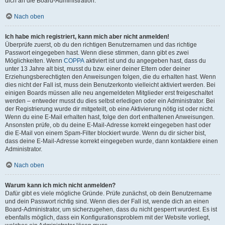
dich an die Board-Administration.
Nach oben
Ich habe mich registriert, kann mich aber nicht anmelden!
Überprüfe zuerst, ob du den richtigen Benutzernamen und das richtige
Passwort eingegeben hast. Wenn diese stimmen, dann gibt es zwei
Möglichkeiten. Wenn
COPPA
aktiviert ist und du angegeben hast, dass du
unter 13 Jahre alt bist, musst du bzw. einer deiner Eltern oder deiner
Erziehungsberechtigten den Anweisungen folgen, die du erhalten hast. Wenn
dies nicht der Fall ist, muss dein Benutzerkonto vielleicht aktiviert werden. Bei
einigen Boards müssen alle neu angemeldeten Mitglieder erst freigeschaltet
werden – entweder musst du dies selbst erledigen oder ein Administrator. Bei
der Registrierung wurde dir mitgeteilt, ob eine Aktivierung nötig ist oder nicht.
Wenn du eine E-Mail erhalten hast, folge den dort enthaltenen Anweisungen.
Ansonsten prüfe, ob du deine E-Mail-Adresse korrekt eingegeben hast oder
die E-Mail von einem Spam-Filter blockiert wurde. Wenn du dir sicher bist,
dass deine E-Mail-Adresse korrekt eingegeben wurde, dann kontaktiere einen
Administrator.
Nach oben
Warum kann ich mich nicht anmelden?
Dafür gibt es viele mögliche Gründe. Prüfe zunächst, ob dein Benutzername
und dein Passwort richtig sind. Wenn dies der Fall ist, wende dich an einen
Board-Administrator, um sicherzugehen, dass du nicht gesperrt wurdest. Es ist
ebenfalls möglich, dass ein Konfigurationsproblem mit der Website vorliegt,