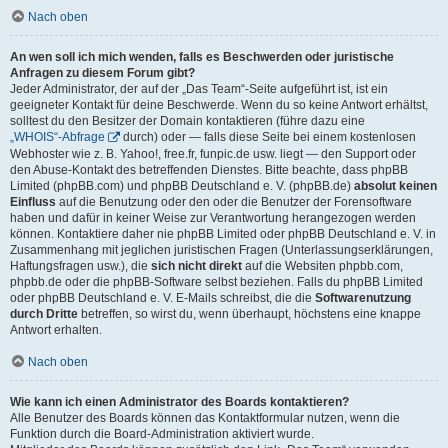
Nach oben
An wen soll ich mich wenden, falls es Beschwerden oder juristische
Anfragen zu diesem Forum gibt?
Jeder Administrator, der auf der „Das Team“-Seite aufgeführt ist, ist ein
geeigneter Kontakt für deine Beschwerde. Wenn du so keine Antwort erhältst,
solltest du den Besitzer der Domain kontaktieren (führe dazu eine
„WHOIS“-Abfrage
durch) oder — falls diese Seite bei einem kostenlosen
Webhoster wie z. B. Yahoo!, free.fr, funpic.de usw. liegt — den Support oder
den Abuse-Kontakt des betreffenden Dienstes. Bitte beachte, dass phpBB
Limited (phpBB.com) und phpBB Deutschland e. V. (phpBB.de)
absolut keinen
Einfluss
auf die Benutzung oder den oder die Benutzer der Forensoftware
haben und dafür in keiner Weise zur Verantwortung herangezogen werden
können. Kontaktiere daher nie phpBB Limited oder phpBB Deutschland e. V. in
Zusammenhang mit jeglichen juristischen Fragen (Unterlassungserklärungen,
Haftungsfragen usw.), die
sich nicht direkt
auf die Websiten phpbb.com,
phpbb.de oder die phpBB-Software selbst beziehen. Falls du phpBB Limited
oder phpBB Deutschland e. V. E-Mails schreibst, die die
Softwarenutzung
durch Dritte
betreffen, so wirst du, wenn überhaupt, höchstens eine knappe
Antwort erhalten.
Nach oben
Wie kann ich einen Administrator des Boards kontaktieren?
Alle Benutzer des Boards können das Kontaktformular nutzen, wenn die
Funktion durch die Board-Administration aktiviert wurde.