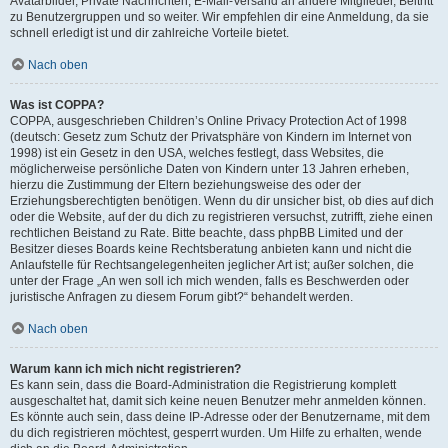
Avatarbilder, Private Nachrichten, E-Mail-Versand an andere Mitglieder, Beitritt
zu Benutzergruppen und so weiter. Wir empfehlen dir eine Anmeldung, da sie
schnell erledigt ist und dir zahlreiche Vorteile bietet.
Nach oben
Was ist COPPA?
COPPA, ausgeschrieben Children’s Online Privacy Protection Act of 1998
(deutsch: Gesetz zum Schutz der Privatsphäre von Kindern im Internet von
1998) ist ein Gesetz in den USA, welches festlegt, dass Websites, die
möglicherweise persönliche Daten von Kindern unter 13 Jahren erheben,
hierzu die Zustimmung der Eltern beziehungsweise des oder der
Erziehungsberechtigten benötigen. Wenn du dir unsicher bist, ob dies auf dich
oder die Website, auf der du dich zu registrieren versuchst, zutrifft, ziehe einen
rechtlichen Beistand zu Rate. Bitte beachte, dass phpBB Limited und der
Besitzer dieses Boards keine Rechtsberatung anbieten kann und nicht die
Anlaufstelle für Rechtsangelegenheiten jeglicher Art ist; außer solchen, die
unter der Frage „An wen soll ich mich wenden, falls es Beschwerden oder
juristische Anfragen zu diesem Forum gibt?“ behandelt werden.
Nach oben
Warum kann ich mich nicht registrieren?
Es kann sein, dass die Board-Administration die Registrierung komplett
ausgeschaltet hat, damit sich keine neuen Benutzer mehr anmelden können.
Es könnte auch sein, dass deine IP-Adresse oder der Benutzername, mit dem
du dich registrieren möchtest, gesperrt wurden. Um Hilfe zu erhalten, wende