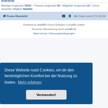
STATISTIK
Beiträge insgesamt
40091
• Themen insgesamt
85
• Mitglieder insgesamt
23
• Unser
neuestes Mitglied:
Haiefan
Foren-Übersicht
Alle Zeiten sind
UTC+02:00
Powered by
phpBB
® Forum Software © phpBB Limited
Deutsche Übersetzung durch
phpBB.de
Datenschutz
|
Nutzungsbedingungen
Diese Website nutzt Cookies, um dir den
bestmöglichen Komfort bei der Nutzung zu
bieten.
Mehr erfahren
Verstanden!