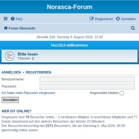
Norasca-Forum
FAQ
Registrieren
Anmelden
S
Foren-Übersicht
u
Aktuelle Zeit: Sonntag 9. August 2026, 14:20
c
Herzlich willkommen
h
Bitte lesen
e
Themen:
2
ANMELDEN
•
REGISTRIEREN
Benutzername:
Passwort:
Ich habe mein Passwort vergessen
Angemeldet bleiben
WER IST ONLINE?
Insgesamt sind
78
Besucher online :: 1 sichtbares Mitglied, 0 unsichtbare Mitglieder und 77
Gäste (basierend auf den aktiven Besuchern der letzten 10 Minuten)
Der Besucherrekord liegt bei
2371
Besuchern, die am Dienstag 5. Mai 2026, 06:59
gleichzeitig online waren.