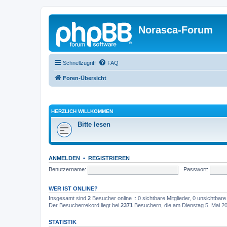
Norasca-Forum
Schnellzugriff
FAQ
Foren-Übersicht
HERZLICH WILLKOMMEN
Bitte lesen
ANMELDEN
•
REGISTRIEREN
Benutzername:
Passwort:
WER IST ONLINE?
Insgesamt sind
2
Besucher online :: 0 sichtbare Mitglieder, 0 unsichtbar
Der Besucherrekord liegt bei
2371
Besuchern, die am Dienstag 5. Mai 202
STATISTIK