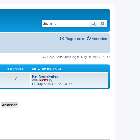
Suche
Erweiterte Suche
Registrieren
Anmelden
Aktuelle Zeit: Samstag 8. August 2026, 09:37
BEITRÄGE
LETZTER BEITRAG
Re: Neuigkeiten
7
N
von
Richy
e
Freitag 5. Mai 2023, 10:09
u
e
s
t
e
r
B
e
i
t
r
a
g