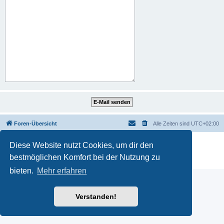
Foren-Übersicht
Alle Zeiten sind
UTC+02:00
Powered by
phpBB
® Forum Software © phpBB Limited
Diese Website nutzt Cookies, um dir den
Deutsche Übersetzung durch
phpBB.de
bestmöglichen Komfort bei der Nutzung zu
Datenschutz
|
Nutzungsbedingungen
bieten.
Mehr erfahren
Verstanden!