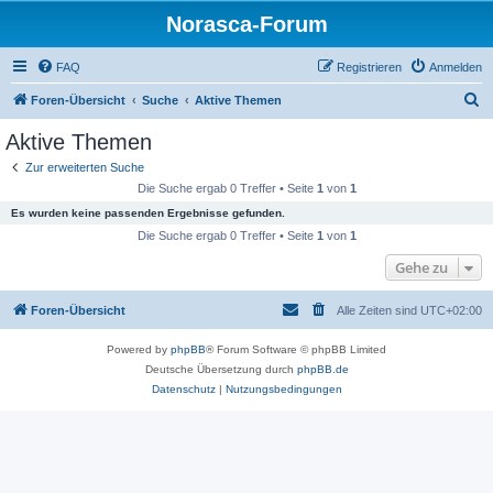
Norasca-Forum
FAQ
Registrieren
Anmelden
S
Foren-Übersicht
Suche
Aktive Themen
u
Aktive Themen
c
Zur erweiterten Suche
h
Die Suche ergab 0 Treffer • Seite
1
von
1
e
Es wurden keine passenden Ergebnisse gefunden.
Die Suche ergab 0 Treffer • Seite
1
von
1
Gehe zu
Foren-Übersicht
Alle Zeiten sind
UTC+02:00
Powered by
phpBB
® Forum Software © phpBB Limited
Deutsche Übersetzung durch
phpBB.de
Datenschutz
|
Nutzungsbedingungen