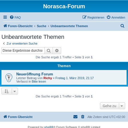
Norasca-Forum
FAQ
Registrieren
Anmelden
S
Foren-Übersicht
Suche
Unbeantwortete Themen
u
Unbeantwortete Themen
c
Zur erweiterten Suche
h
Suche
Erweiterte Suche
e
Die Suche ergab 1 Treffer • Seite
1
von
1
Themen
Neueröffnung Forum
Letzter Beitrag von
Richy
«
Freitag 1. März 2019, 21:17
Verfasst in
Bitte lesen
Die Suche ergab 1 Treffer • Seite
1
von
1
Gehe zu
Foren-Übersicht
Alle Zeiten sind
UTC+02:00
Powered by
phpBB
® Forum Software © phpBB Limited