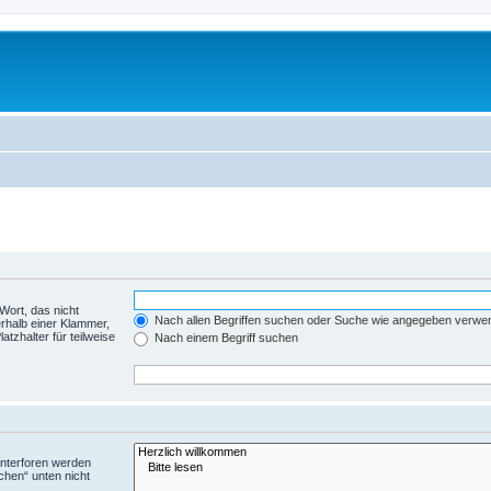
Wort, das nicht
Nach allen Begriffen suchen oder Suche wie angegeben verwe
rhalb einer Klammer,
tzhalter für teilweise
Nach einem Begriff suchen
Unterforen werden
chen“ unten nicht