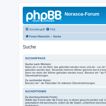
Norasca-Forum
Schnellzugriff
FAQ
Foren-Übersicht
Suche
Suche
SUCHANFRAGE
Suche nach Wörtern:
Setze ein
+
vor ein Wort, das gefunden werden muss und ein
-
vor ein 
gefunden werden darf. Verwende mehrere Wörter getrennt durch
|
inne
wenn nur eines der Wörter gefunden werden muss. Benutze ein * als Pla
Übereinstimmungen.
Zu suchender Autor:
Benutze ein * als Platzhalter für teilweise Übereinstimmungen.
SUCHOPTIONEN
Zu durchsuchende Foren:
Wähle das Forum oder die Foren aus, in denen gesucht werden soll. 
automatisch mit durchsucht, sofern du die Option „Unterforen durchsu
deaktivierst.