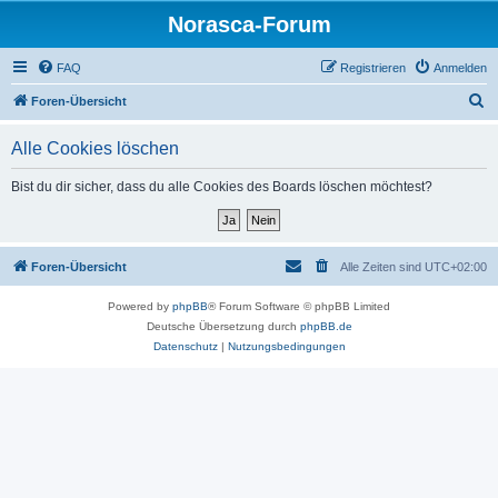
Norasca-Forum
FAQ
Registrieren
Anmelden
S
Foren-Übersicht
u
Alle Cookies löschen
c
h
Bist du dir sicher, dass du alle Cookies des Boards löschen möchtest?
e
Foren-Übersicht
Alle Zeiten sind
UTC+02:00
Powered by
phpBB
® Forum Software © phpBB Limited
Deutsche Übersetzung durch
phpBB.de
Datenschutz
|
Nutzungsbedingungen