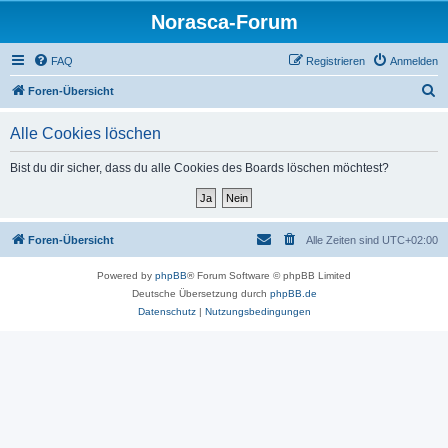
Norasca-Forum
FAQ
Registrieren
Anmelden
S
Foren-Übersicht
u
Alle Cookies löschen
c
h
Bist du dir sicher, dass du alle Cookies des Boards löschen möchtest?
e
Foren-Übersicht
Alle Zeiten sind
UTC+02:00
Powered by
phpBB
® Forum Software © phpBB Limited
Deutsche Übersetzung durch
phpBB.de
Datenschutz
|
Nutzungsbedingungen