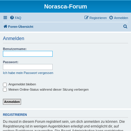
Norasca-Forum
FAQ
Registrieren
Anmelden
S
Foren-Übersicht
u
Anmelden
c
h
Benutzername:
e
Passwort:
Ich habe mein Passwort vergessen
Angemeldet bleiben
Meinen Online-Status während dieser Sitzung verbergen
REGISTRIEREN
Du musst in diesem Forum registriert sein, um dich anmelden zu können. Die
Registrierung ist in wenigen Augenblicken erledigt und ermöglicht dir, auf
weitere Funktionen zuzugreifen. Die Board-Administration kann registrierten