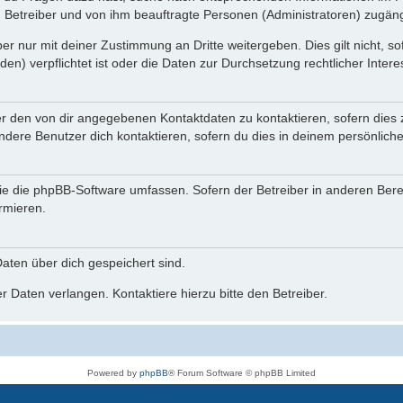
n Betreiber und von ihm beauftragte Personen (Administratoren) zugäng
r nur mit deiner Zustimmung an Dritte weitergeben. Dies gilt nicht, s
n) verpflichtet ist oder die Daten zur Durchsetzung rechtlicher Interes
er den von dir angegebenen Kontaktdaten zu kontaktieren, sofern dies 
andere Benutzer dich kontaktieren, sofern du dies in deinem persönliche
, die die phpBB-Software umfassen. Sofern der Betreiber in anderen Be
ormieren.
 Daten über dich gespeichert sind.
 Daten verlangen. Kontaktiere hierzu bitte den Betreiber.
Powered by
phpBB
® Forum Software © phpBB Limited
Deutsche Übersetzung durch
phpBB.de