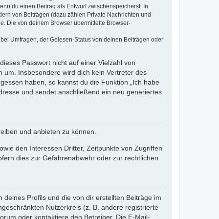
wenn du einen Beitrag als Entwurf zwischenspeicherst. In
dern von Beiträgen (dazu zählen Private Nachrichten und
e. Die von deinem Browser übermittelte Browser-
 bei Umfragen, der Gelesen-Status von deinen Beiträgen oder
dieses Passwort nicht auf einer Vielzahl von
 um. Insbesondere wird dich kein Vertreter des
ergessen haben, so kannst du die Funktion „Ich habe
resse und sendet anschließend ein neu generiertes
reiben und anbieten zu können.
ie den Interessen Dritter, Zeitpunkte von Zugriffen
fern dies zur Gefahrenabwehr oder zur rechtlichen
eines Profils und die von dir erstellten Beiträge im
ngeschränkten Nutzerkreis (z. B. andere registrierte
rum oder kontaktiere den Betreiber. Die E-Mail-