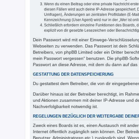
Wenn du einen Beitrag oder eine private Nachricht erste
diesen Fällen wird auch deine IP-Adresse gespeichert. 
Umfragen), Änderungen an zentralen Profildaten (E-Mai
Kennzeichnung (User Agent) wird nur in der „Wer ist onl
Schließlich erfordern einzelne Funktionen des Boards,
explizit von dir gesetzte Lesezeichen oder Benachrichti
Dein Passwort wird mit einer Einwege-Verschlüsselung 
Webseiten zu verwenden. Das Passwort ist dein Schlü
Betreibers, von phpBB Limited oder ein Dritter berec
mein Passwort vergessen“ benutzen. Die phpBB-Softw
Passwort an diese Adresse, mit dem du dann auf das 
GESTATTUNG DER DATENSPEICHERUNG
Du gestattest dem Betreiber, die von dir eingegeben
Darüber hinaus ist der Betreiber berechtigt, im Rahm
und Aktionen zusammen mit deiner IP-Adresse und de
Nachverfolgbarkeit notwendig ist.
REGELUNGEN BEZÜGLICH DER WEITERGABE DEINE
Zweck eines Boards ist es, einen Austausch mit andere
Internet öffentlich zugänglich sein können. Der Betrei
Benutzer, Administratoren etc.) zugänglich sind. Wen