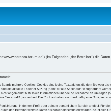
ttps://www.norasca-forum.de“) (im Folgenden „der Betreiber“) die Dat
ammelt:
s Boards mehrere Cookies. Cookies sind kleine Textdateien, die dein Browser als
 sind die aktuelle ID deiner Sitzung (damit dir alle Seitenaufrufe zugeordnet werd
u nicht angemeldet bist) sowie Informationen über deine Teilnahme an Umfragen (s
eine Session-ID gespeichert. Die Cookies haben standardmäßig eine Gültigkeit von 
Registrierung, in deinem Profil oder deinem persönlichem Bereich angibst. Für di
rch den Betreiber weitere Daten als notwendig festgelegt wurden, so ist dies für 