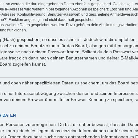
llst, so werden die dort eingegebenen Daten ebenfalls gespeichert. Gleiches gilt, 
Die IP-Adresse wird weiterhin bei folgenden Aktionen gespeichert: Löschen und Än
l-Adresse, Kontoaktivierung, Benutzer-Passwort) und gescheiterte Anmeldeversuch
ine?“-Funktion angezeigt und nicht dauerhaft gespeichert.
 dass weitere Daten gespeichert werden. Dazu gehören dein Abstimmungsverhalten
gungsfunktionen.
(Hash) gespeichert, so dass es sicher ist. Jedoch wird dir empfohlen, 
ssel zu deinem Benutzerkonto für das Board, also geh mit ihm sorgsam
htigterweise nach deinem Passwort fragen. Solltest du dein Passwort v
are fragt dich dann nach deinem Benutzernamen und deiner E-Mail-Ad
Board zugreifen kannst.
en und oben näher spezifizierten Daten zu speichern, um das Board bet
en einer Interessenabwägung zwischen deinen und seinen Interessen sow
r von deinem Browser übermittelter Browser-Kennung zu speichern, so
R DATEN
n Personen zu ermöglichen. Du bist dir daher bewusst, dass die Daten d
ber kann jedoch festlegen, dass einzelne Informationen nur für einen ei
n du Fragen dazu hast, suche nach entsprechenden Informationen im Fo