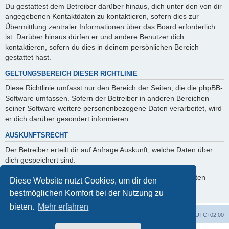
Du gestattest dem Betreiber darüber hinaus, dich unter den von dir
angegebenen Kontaktdaten zu kontaktieren, sofern dies zur
Übermittlung zentraler Informationen über das Board erforderlich
ist. Darüber hinaus dürfen er und andere Benutzer dich
kontaktieren, sofern du dies in deinem persönlichen Bereich
gestattet hast.
GELTUNGSBEREICH DIESER RICHTLINIE
Diese Richtlinie umfasst nur den Bereich der Seiten, die die phpBB-
Software umfassen. Sofern der Betreiber in anderen Bereichen
seiner Software weitere personenbezogene Daten verarbeitet, wird
er dich darüber gesondert informieren.
AUSKUNFTSRECHT
Der Betreiber erteilt dir auf Anfrage Auskunft, welche Daten über
dich gespeichert sind.
Du kannst jederzeit die Löschung bzw. Sperrung deiner Daten
Diese Website nutzt Cookies, um dir den
verlangen. Kontaktiere hierzu bitte den Betreiber.
bestmöglichen Komfort bei der Nutzung zu
bieten.
Mehr erfahren
Foren-Übersicht
Alle Zeiten sind
UTC+02:00