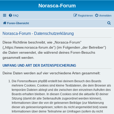
Norasca-Forum
FAQ
Registrieren
Anmelden
S
Foren-Übersicht
u
Norasca-Forum - Datenschutzerklärung
c
h
Diese Richtlinie beschreibt, wie „Norasca-Forum“
(„https://www.norasca-forum.de“) (im Folgenden „der Betreiber“)
e
die Daten verwendet, die während deines Foren-Besuchs
gesammelt werden.
UMFANG UND ART DER DATENSPEICHERUNG
Deine Daten werden auf vier verschiedene Arten gesammelt:
Die Forensoftware phpBB erstellt bei deinem Besuch des Boards
mehrere Cookies. Cookies sind kleine Textdateien, die dein Browser als
temporäre Dateien ablegt und die zwischen den einzelnen Aufrufen des
Boards erhalten bleiben. In diesen Cookies sind die aktuelle ID deiner
Sitzung (damit dir alle Seitenaufrufe zugeordnet werden können),
Informationen über die von dir gelesenen Beiträge (zur Markierung
dieser als gelesen/ungelesen; sofern du nicht angemeldet bist) sowie
Informationen über deine Teilnahme an Umfragen (sofern du nicht