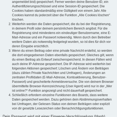
angemeldet bist) gespeichert. Ferner werden deine Benutzer-ID, ein
Authentifizierungsschlüssel und eine Session-ID gespeichert. Die
Cookies haben standardmäßig eine Gültigkeit von einem Jahr. Alle
Cookies kannst du jederzeit über die Funktion „Alle Cookies löschen“
löschen.
Weiterhin werden die Daten gespeichert, die du bei der Registrierung,
in deinem Profil oder deinem persönlichem Bereich angibst. Für die
Registrierung sind mindestens ein eindeutiger Benutzername, eine E-
Mail-Adresse und ein Passwort notwendig. Wenn durch den Betreiber
weitere Daten als notwendig festgelegt wurden, so ist dies für dich vor
deren Eingabe ersichtlich.
Wenn du einen Beitrag oder eine private Nachricht erstellst, so werden
die dort eingegebenen Daten ebenfalls gespeichert. Gleiches gilt, wenn
du einen Beitrag als Entwurf zwischenspeicherst. In diesen Fällen wird
auch deine IP-Adresse gespeichert. Die IP-Adresse wird weiterhin bei
folgenden Aktionen gespeichert: Löschen und Ändern von Beiträgen
(dazu zählen Private Nachrichten und Umfragen), Änderungen an
zentralen Profildaten (E-Mail-Adresse, Kontoaktivierung, Benutzer-
Passwort) und gescheiterte Anmeldeversuche. Die von deinem Browser
übermittelte Browser-Kennzeichnung (User Agent) wird nur in der „Wer
ist online?“-Funktion angezeigt und nicht dauerhaft gespeichert.
Schließlich erfordern einzelne Funktionen des Boards, dass weitere
Daten gespeichert werden. Dazu gehören dein Abstimmungsverhalten
bei Umfragen, der Gelesen-Status von deinen Beiträgen oder explizit
von dir gesetzte Lesezeichen oder Benachrichtigungsfunktionen.
Dein Passwort wird mit einer Einwege-Verschlüsselung (Hash)