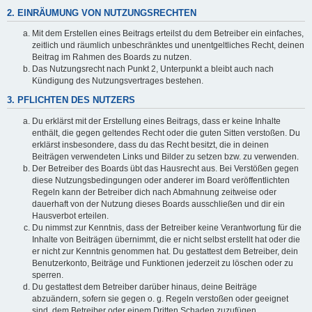
2. EINRÄUMUNG VON NUTZUNGSRECHTEN
Mit dem Erstellen eines Beitrags erteilst du dem Betreiber ein einfaches,
zeitlich und räumlich unbeschränktes und unentgeltliches Recht, deinen
Beitrag im Rahmen des Boards zu nutzen.
Das Nutzungsrecht nach Punkt 2, Unterpunkt a bleibt auch nach
Kündigung des Nutzungsvertrages bestehen.
3. PFLICHTEN DES NUTZERS
Du erklärst mit der Erstellung eines Beitrags, dass er keine Inhalte
enthält, die gegen geltendes Recht oder die guten Sitten verstoßen. Du
erklärst insbesondere, dass du das Recht besitzt, die in deinen
Beiträgen verwendeten Links und Bilder zu setzen bzw. zu verwenden.
Der Betreiber des Boards übt das Hausrecht aus. Bei Verstößen gegen
diese Nutzungsbedingungen oder anderer im Board veröffentlichten
Regeln kann der Betreiber dich nach Abmahnung zeitweise oder
dauerhaft von der Nutzung dieses Boards ausschließen und dir ein
Hausverbot erteilen.
Du nimmst zur Kenntnis, dass der Betreiber keine Verantwortung für die
Inhalte von Beiträgen übernimmt, die er nicht selbst erstellt hat oder die
er nicht zur Kenntnis genommen hat. Du gestattest dem Betreiber, dein
Benutzerkonto, Beiträge und Funktionen jederzeit zu löschen oder zu
sperren.
Du gestattest dem Betreiber darüber hinaus, deine Beiträge
abzuändern, sofern sie gegen o. g. Regeln verstoßen oder geeignet
sind, dem Betreiber oder einem Dritten Schaden zuzufügen.