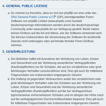
4. GENERAL PUBLIC LICENSE
Du nimmst zur Kenntnis, dass es sich bei phpBB um eine unter der „
GNU General Public License v2
“ (GPL) bereitgestellten Foren-
Software von phpBB Limited (www.phpbb.com) handelt;
deutschsprachige Informationen werden durch die deutschsprachige
Community unter www.phpbb.de zur Verfügung gestellt. Beide haben
keinen Einfluss auf die Art und Weise, wie die Software verwendet wird.
Sie können insbesondere die Verwendung der Software für bestimmte
Zwecke nicht untersagen oder auf Inhalte fremder Foren Einfluss
nehmen.
5. GEWÄHRLEISTUNG
Der Betreiber haftet mit Ausnahme der Verletzung von Leben, Körper
und Gesundheit und der Verletzung wesentlicher Vertragspflichten
(Kardinalpflichten) nur für Schäden, die auf ein vorsätzliches oder grob
fahrlässiges Verhalten zurückzuführen sind. Dies gilt auch für mittelbare
Folgeschäden wie insbesondere entgangenen Gewinn.
Die Haftung ist gegenüber Verbrauchern außer bei vorsätzlichem oder
grob fahrlässigem Verhalten oder bei Schäden aus der Verletzung von
Leben, Körper und Gesundheit und der Verletzung wesentlicher
Vertragspflichten (Kardinalpflichten) auf die bei Vertragsschluss
typischerweise vorhersehbaren Schäden und im übrigen der Höhe nach
auf die vertragstypischen Durchschnittsschäden begrenzt. Dies gilt auch
für mittelbare Folgeschäden wie insbesondere entgangenen Gewinn.