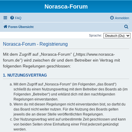
Norasca-Forum
FAQ
Anmelden
S
Foren-Übersicht
u
Sprache:
c
Norasca-Forum - Registrierung
h
Mit dem Zugriff auf „Norasca-Forum“ („https://www.norasca-
e
forum.de“) wird zwischen dir und dem Betreiber ein Vertrag mit
folgenden Regelungen geschlossen:
1. NUTZUNGSVERTRAG
Mit dem Zugriff auf „Norasca-Forum“ (im Folgenden „das Board“)
schließt du einen Nutzungsvertrag mit dem Betreiber des Boards ab (im
Folgenden „Betreiber“) und erklärst dich mit den nachfolgenden
Regelungen einverstanden.
Wenn du mit diesen Regelungen nicht einverstanden bist, so darfst du
das Board nicht weiter nutzen. Für die Nutzung des Boards gelten
jeweils die an dieser Stelle veröffentlichten Regelungen.
Der Nutzungsvertrag wird auf unbestimmte Zeit geschlossen und kann
von beiden Seiten ohne Einhaltung einer Frist jederzeit gekündigt
werden.