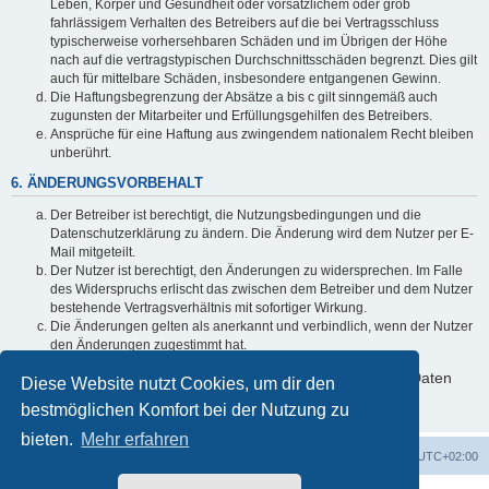
Leben, Körper und Gesundheit oder vorsätzlichem oder grob
fahrlässigem Verhalten des Betreibers auf die bei Vertragsschluss
typischerweise vorhersehbaren Schäden und im Übrigen der Höhe
nach auf die vertragstypischen Durchschnittsschäden begrenzt. Dies gilt
auch für mittelbare Schäden, insbesondere entgangenen Gewinn.
Die Haftungsbegrenzung der Absätze a bis c gilt sinngemäß auch
zugunsten der Mitarbeiter und Erfüllungsgehilfen des Betreibers.
Ansprüche für eine Haftung aus zwingendem nationalem Recht bleiben
unberührt.
6. ÄNDERUNGSVORBEHALT
Der Betreiber ist berechtigt, die Nutzungsbedingungen und die
Datenschutzerklärung zu ändern. Die Änderung wird dem Nutzer per E-
Mail mitgeteilt.
Der Nutzer ist berechtigt, den Änderungen zu widersprechen. Im Falle
des Widerspruchs erlischt das zwischen dem Betreiber und dem Nutzer
bestehende Vertragsverhältnis mit sofortiger Wirkung.
Die Änderungen gelten als anerkannt und verbindlich, wenn der Nutzer
den Änderungen zugestimmt hat.
Informationen über den Umgang mit deinen persönlichen Daten
Diese Website nutzt Cookies, um dir den
sind in der Datenschutzerklärung enthalten.
bestmöglichen Komfort bei der Nutzung zu
bieten.
Mehr erfahren
Foren-Übersicht
Alle Zeiten sind
UTC+02:00