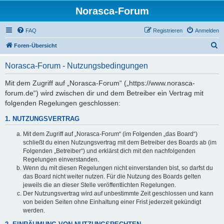
Norasca-Forum
FAQ
Registrieren
Anmelden
S
Foren-Übersicht
u
Norasca-Forum - Nutzungsbedingungen
c
h
Mit dem Zugriff auf „Norasca-Forum“ („https://www.norasca-
forum.de“) wird zwischen dir und dem Betreiber ein Vertrag mit
e
folgenden Regelungen geschlossen:
1. NUTZUNGSVERTRAG
Mit dem Zugriff auf „Norasca-Forum“ (im Folgenden „das Board“)
schließt du einen Nutzungsvertrag mit dem Betreiber des Boards ab (im
Folgenden „Betreiber“) und erklärst dich mit den nachfolgenden
Regelungen einverstanden.
Wenn du mit diesen Regelungen nicht einverstanden bist, so darfst du
das Board nicht weiter nutzen. Für die Nutzung des Boards gelten
jeweils die an dieser Stelle veröffentlichten Regelungen.
Der Nutzungsvertrag wird auf unbestimmte Zeit geschlossen und kann
von beiden Seiten ohne Einhaltung einer Frist jederzeit gekündigt
werden.