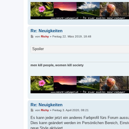
Re: Neuigkeiten
B
von
Richy
»
Freitag 22. März 2019, 18:48
e
i
t
Spoiler
r
a
g
men kill people, women kill society
Re: Neuigkeiten
B
von
Richy
»
Freitag 3. April 2020, 08:21
e
i
Es kann jeder jetzt ein anderes Farbprofil fürs Forum auss
t
Dies kann geändert werden im Persönlichen Bereich, Einst
r
a
neue Style aktiviert.