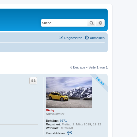
Suche
Erweiterte Suche
Registrieren
Anmelden
6 Beiträge • Seite
1
von
1
Richy
Administrator
Beiträge:
7671
Registriert:
Freitag 1. März 2019, 19:12
Wohnort:
Retzstadt
K
Kontaktdaten:
o