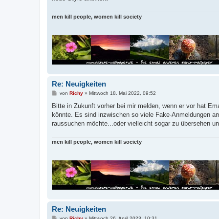
g
men kill people, women kill society
Re: Neuigkeiten
B
von
Richy
»
Mittwoch 18. Mai 2022, 09:52
e
i
Bitte in Zukunft vorher bei mir melden, wenn er vor hat E
t
könnte. Es sind inzwischen so viele Fake-Anmeldungen a
r
a
raussuchen möchte...oder vielleicht sogar zu übersehen un
g
men kill people, women kill society
Re: Neuigkeiten
B
von
Richy
»
Mittwoch 26. April 2023, 10:31