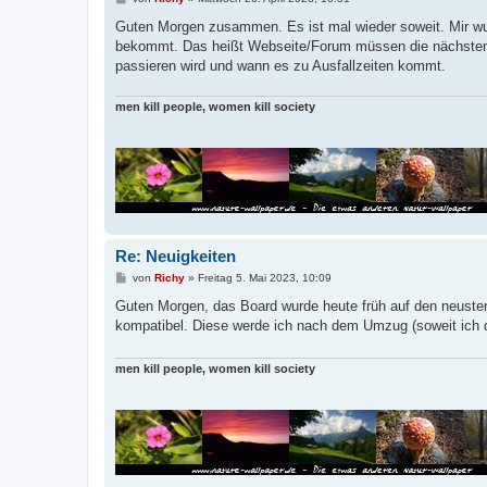
e
i
Guten Morgen zusammen. Es ist mal wieder soweit. Mir wur
t
bekommt. Das heißt Webseite/Forum müssen die nächsten
r
a
passieren wird und wann es zu Ausfallzeiten kommt.
g
men kill people, women kill society
Re: Neuigkeiten
B
von
Richy
»
Freitag 5. Mai 2023, 10:09
e
i
Guten Morgen, das Board wurde heute früh auf den neusten 
t
kompatibel. Diese werde ich nach dem Umzug (soweit ich 
r
a
g
men kill people, women kill society