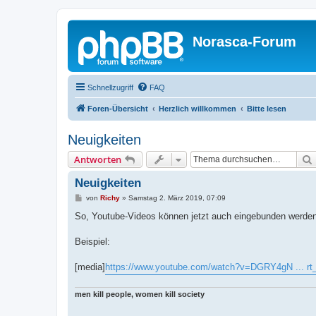
Norasca-Forum
Schnellzugriff
FAQ
Foren-Übersicht
Herzlich willkommen
Bitte lesen
Neuigkeiten
Antworten
Neuigkeiten
B
von
Richy
»
Samstag 2. März 2019, 07:09
e
i
So, Youtube-Videos können jetzt auch eingebunden werden. 
t
r
a
Beispiel:
g
[media]
https://www.youtube.com/watch?v=DGRY4gN ... rt
men kill people, women kill society